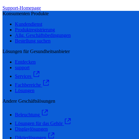
Support-Homepage
Konsumenten Produkte
Kundendienst
Produktregistrierung
Allg. Geschäftsbedingungen
Bestellung suchen
Lösungen für Gesundheitsanbieter
Entdecken
support
Services
Fachbereiche
Lösungen
Andere Geschäftslösungen
Beleuchtung
Lösungen für das Gehör
Displaylösungen
Diktierlösungen