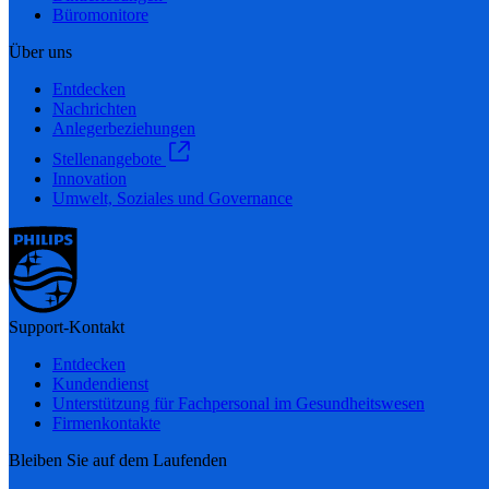
Büromonitore
Über uns
Entdecken
Nachrichten
Anlegerbeziehungen
Stellenangebote
Innovation
Umwelt, Soziales und Governance
Support-Kontakt
Entdecken
Kundendienst
Unterstützung für Fachpersonal im Gesundheitswesen
Firmenkontakte
Bleiben Sie auf dem Laufenden