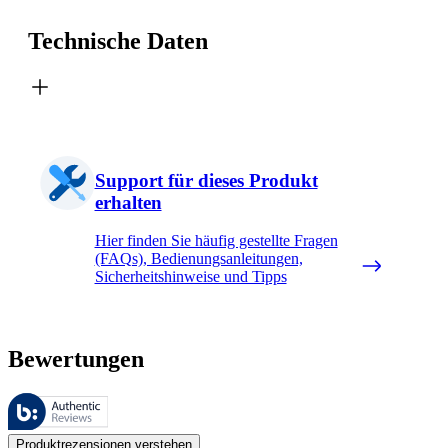
Technische Daten
Support für dieses Produkt
erhalten
Hier finden Sie häufig gestellte Fragen
(FAQs), Bedienungsanleitungen,
Sicherheitshinweise und Tipps
Bewertungen
Diese Bewertungen werden von Bazaarvoice verwaltet und entsprechen
Kundenmeinungen in Form von Produkt- und Sternebewertungen sind fü
Produktrezensionen verstehen