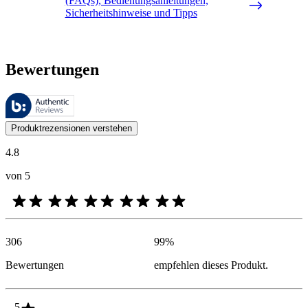
(FAQs), Bedienungsanleitungen,
Sicherheitshinweise und Tipps
Bewertungen
Diese Bewertungen werden von Bazaarvoice verwaltet und entsprechen
Kundenmeinungen in Form von Produkt- und Sternebewertungen sind fü
Produktrezensionen verstehen
4.8
von 5
306
99
%
Bewertungen
empfehlen dieses Produkt.
5