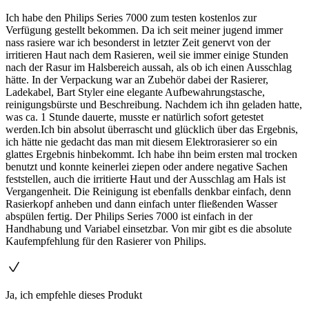
Ich habe den Philips Series 7000 zum testen kostenlos zur
Verfügung gestellt bekommen. Da ich seit meiner jugend immer
nass rasiere war ich besonderst in letzter Zeit genervt von der
irritieren Haut nach dem Rasieren, weil sie immer einige Stunden
nach der Rasur im Halsbereich aussah, als ob ich einen Ausschlag
hätte. In der Verpackung war an Zubehör dabei der Rasierer,
Ladekabel, Bart Styler eine elegante Aufbewahrungstasche,
reinigungsbürste und Beschreibung. Nachdem ich ihn geladen hatte,
was ca. 1 Stunde dauerte, musste er natürlich sofort getestet
werden.Ich bin absolut überrascht und glücklich über das Ergebnis,
ich hätte nie gedacht das man mit diesem Elektrorasierer so ein
glattes Ergebnis hinbekommt. Ich habe ihn beim ersten mal trocken
benutzt und konnte keinerlei ziepen oder andere negative Sachen
feststellen, auch die irritierte Haut und der Ausschlag am Hals ist
Vergangenheit. Die Reinigung ist ebenfalls denkbar einfach, denn
Rasierkopf anheben und dann einfach unter fließenden Wasser
abspülen fertig. Der Philips Series 7000 ist einfach in der
Handhabung und Variabel einsetzbar. Von mir gibt es die absolute
Kaufempfehlung für den Rasierer von Philips.
Ja, ich empfehle dieses Produkt