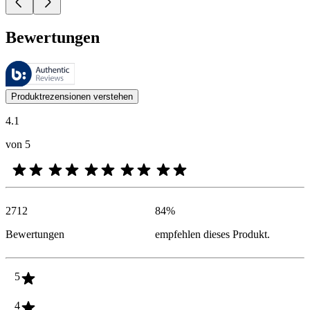
Bewertungen
Diese Bewertungen werden von Bazaarvoice verwaltet und entsprechen
Kundenmeinungen in Form von Produkt- und Sternebewertungen sind fü
Produktrezensionen verstehen
4.1
von 5
2712
84
%
Bewertungen
empfehlen dieses Produkt.
5
4