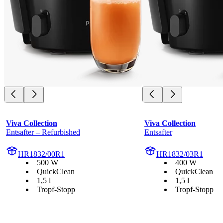
Viva Collection
Viva Collection
Entsafter – Refurbished
Entsafter
HR1832/00R1
HR1832/03R1
500 W
400 W
QuickClean
QuickClean
1,5 l
1,5 l
Tropf-Stopp
Tropf-Stopp