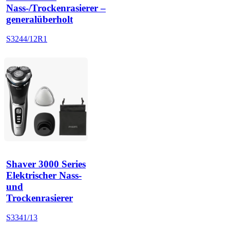
Nass-/Trockenrasierer –
generalüberholt
S3244/12R1
Shaver 3000 Series
Elektrischer Nass-
und
Trockenrasierer
S3341/13