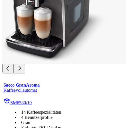
Saeco GranAroma
Kaffeevollautomat
SM6580/10
14 Kaffeespezialitäten
4 Benutzerprofile
Grau
Farbiges TFT-Display