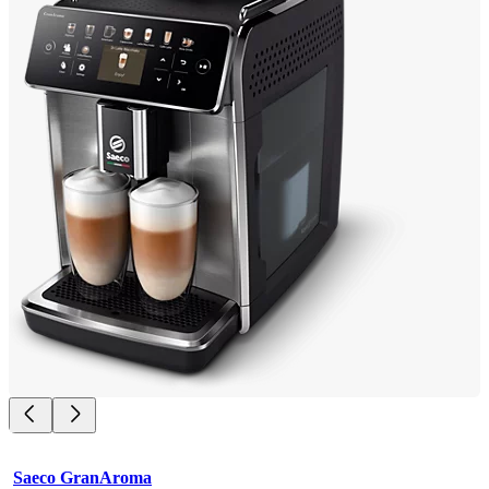
Saeco GranAroma