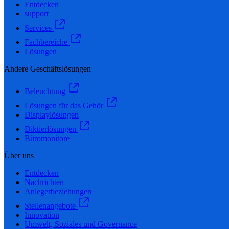
Entdecken
support
Services
Fachbereiche
Lösungen
Andere Geschäftslösungen
Beleuchtung
Lösungen für das Gehör
Displaylösungen
Diktierlösungen
Büromonitore
Über uns
Entdecken
Nachrichten
Anlegerbeziehungen
Stellenangebote
Innovation
Umwelt, Soziales und Governance