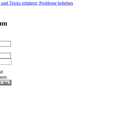
s und Tricks erfahren; Probleme beheben
 um
nd
onen
t das?