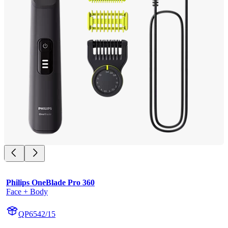
Philips OneBlade Pro 360
Face + Body
QP6542/15