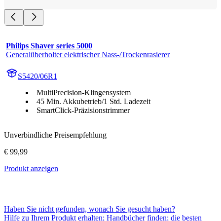
Philips Shaver series 5000
Generalüberholter elektrischer Nass-/Trockenrasierer
S5420/06R1
MultiPrecision-Klingensystem
45 Min. Akkubetrieb/1 Std. Ladezeit
SmartClick-Präzisionstrimmer
Unverbindliche Preisempfehlung
€ 99,99
Produkt anzeigen
Haben Sie nicht gefunden, wonach Sie gesucht haben?
Hilfe zu Ihrem Produkt erhalten; Handbücher finden; die besten