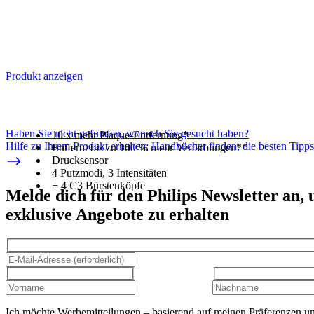
Produkt anzeigen
Haben Sie nicht gefunden, wonach Sie gesucht haben?
10 x mehr Plaque-Entfernung*
Hilfe zu Ihrem Produkt erhalten; Handbücher finden; die besten Tipp
Entfernt bis zu 100 % mehr Verfärbungen**
Drucksensor
4 Putzmodi, 3 Intensitäten
+ 4 C3 Bürstenköpfe
Melde dich für den Philips Newsletter an,
exklusive Angebote zu erhalten
Ich möchte Werbemitteilungen – basierend auf meinen Präferenzen u