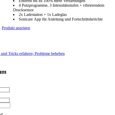
Entfernt bis zu 100% mehr Verfärbungen
4 Putzprogramme, 3 Intensitätsstufen + vibrierendem
Drucksensor
2x Ladestation + 1x Ladeglas
Sonicare App für Anleitung und Fortschrittsberichte
Produkt anzeigen
s und Tricks erfahren; Probleme beheben
 um
nd