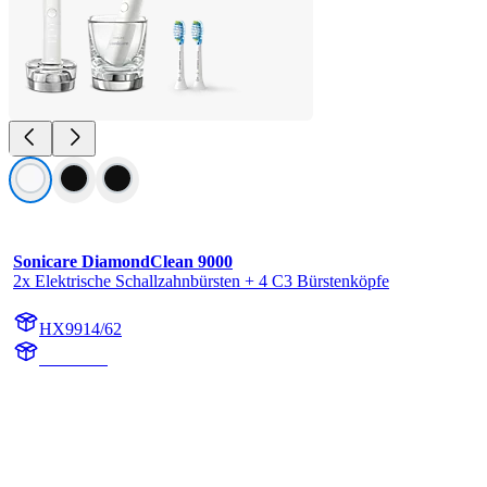
Sonicare DiamondClean 9000
2x Elektrische Schallzahnbürsten + 4 C3 Bürstenköpfe
HX9914/62
HX991W