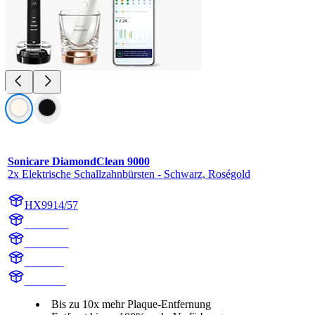
Sonicare DiamondClean 9000
2x Elektrische Schallzahnbürsten - Schwarz, Roségold
HX9914/57
HX991B
HX991R
HX9918
HX991B
Bis zu 10x mehr Plaque-Entfernung