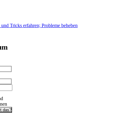
s und Tricks erfahren; Probleme beheben
 um
nd
onen
t das?