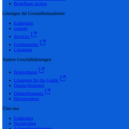
Bestellung suchen
Lösungen für Gesundheitsanbieter
Entdecken
support
Services
Fachbereiche
Lösungen
Andere Geschäftslösungen
Beleuchtung
Lösungen für das Gehör
Displaylösungen
Diktierlösungen
Büromonitore
Über uns
Entdecken
Nachrichten
Anlegerbeziehungen