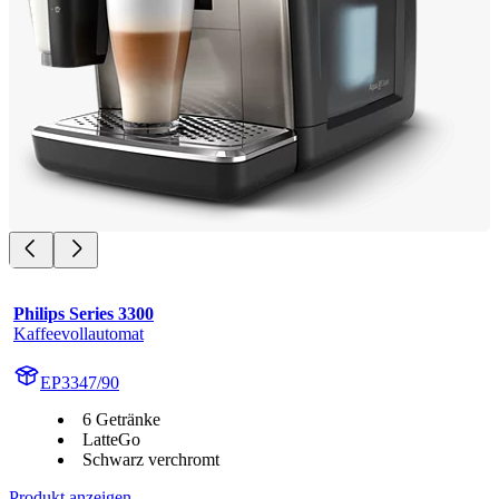
Philips Series 3300
Kaffeevollautomat
EP3347/90
6 Getränke
LatteGo
Schwarz verchromt
Produkt anzeigen