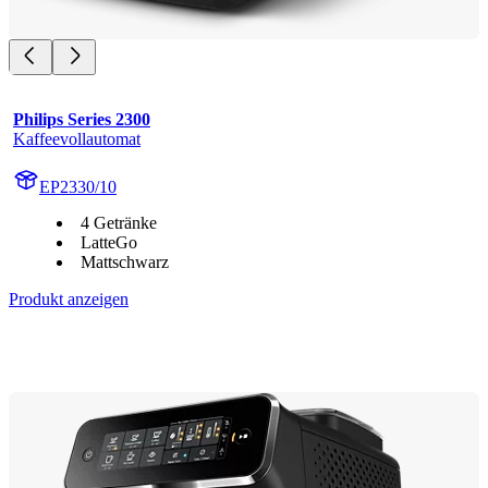
Philips Series 2300
Kaffeevollautomat
EP2330/10
4 Getränke
LatteGo
Mattschwarz
Produkt anzeigen