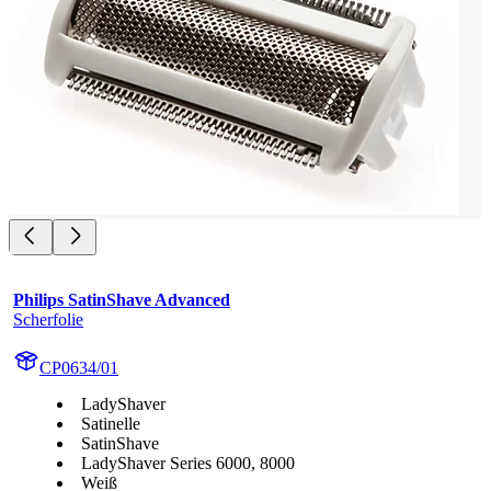
Philips SatinShave Advanced
Scherfolie
CP0634/01
LadyShaver
Satinelle
SatinShave
LadyShaver Series 6000, 8000
Weiß