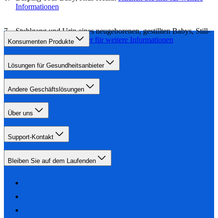
Informationen
Stuhlgang und Urin eines neugeborenen, gestillten Babys, Still-
Lexikon
Klicken Sie hier für weitere Informationen
Konsumenten Produkte
Lösungen für Gesundheitsanbieter
Andere Geschäftslösungen
Über uns
Support-Kontakt
Bleiben Sie auf dem Laufenden