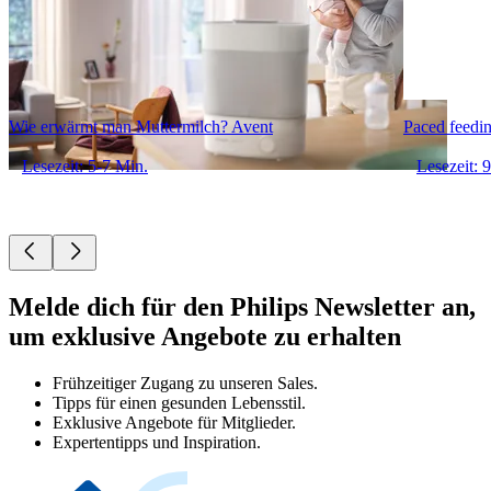
Wie erwärmt man Muttermilch? Avent
Paced feedin
Lesezeit: 5-7 Min.
Lesezeit: 
Melde dich für den Philips Newsletter an,
um exklusive Angebote zu erhalten
Frühzeitiger Zugang zu unseren Sales.
Tipps für einen gesunden Lebensstil.
Exklusive Angebote für Mitglieder.
Expertentipps und Inspiration.