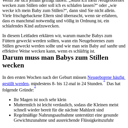
Wenn Sie sich jemals gefragt haben: „Muss ich mein Neugeborenes 
wecken zum Stillen oder soll ich es schlafen lassen?“ oder „wie 
wecke ich mein Baby zum Stillen?“, dann sind Sie nicht allein. 
Viele frischgebackene Eltern sind überrascht, wenn sie erfahren, 
dass es manchmal notwendig und völlig in Ordnung ist, ein 
schlafendes Kind aufzuwecken.
In diesem Leitfaden erklären wir, warum manche Babys zum 
Füttern geweckt werden sollten, wann ein Neugeborenes zum 
Stillen geweckt werden sollte und wie man sein Baby auf sanfte und 
effektive Weise wecken kann, wenn es schläfrig ist.
Darum muss man Babys zum Stillen 
wecken
In den ersten Wochen nach der Geburt müssen 
Neugeborene häufig 
1
gestillt werden
, mindestens 8- bis 12-mal in 24 Stunden.
 Das hat 
2
folgende Gründe:
Ihr Magen ist noch sehr klein 
Muttermilch ist leicht verdaulich, sodass die Kleinen meist 
schnell wieder bereit für die nächste Mahlzeit sind 
Regelmäßige Nahrungsaufnahme unterstützt eine gesunde 
Gewichtszunahme und ausreichende Flüssigkeitszufuhr 