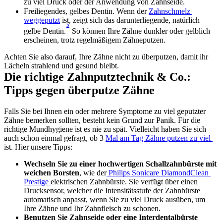
zu viel Druck oder der Anwendung von Zahnseide.
Freiliegendes, gelbes Dentin. Wenn der 
Zahnschmelz 
weggeputzt
 ist, zeigt sich das darunterliegende, natürlich 
5
gelbe Dentin.
 So können Ihre Zähne dunkler oder gelblich 
erscheinen, trotz regelmäßigem Zähneputzen.
Achten Sie also darauf, Ihre Zähne nicht zu überputzen, damit ihr 
Lächeln strahlend und gesund bleibt.
Die richtige Zahnputztechnik & Co.: 
Tipps gegen überputze Zähne
Falls Sie bei Ihnen ein oder mehrere Symptome zu viel geputzter 
Zähne bemerken sollten, besteht kein Grund zur Panik. Für die 
richtige Mundhygiene ist es nie zu spät. Vielleicht haben Sie sich 
auch schon einmal gefragt, ob 3 
Mal am Tag Zähne putzen zu viel 
ist. Hier unsere Tipps:
Wechseln Sie zu einer hochwertigen Schallzahnbürste mit 
weichen Borsten
, wie der
 Philips Sonicare DiamondClean 
Prestige 
elektrischen Zahnbürste. Sie verfügt über einen 
Drucksensor, welcher die Intensitätsstufe der Zahnbürste 
automatisch anpasst, wenn Sie zu viel Druck ausüben, um 
Ihre Zähne und Ihr Zahnfleisch zu schonen.
Benutzen Sie Zahnseide oder eine Interdentalbürste