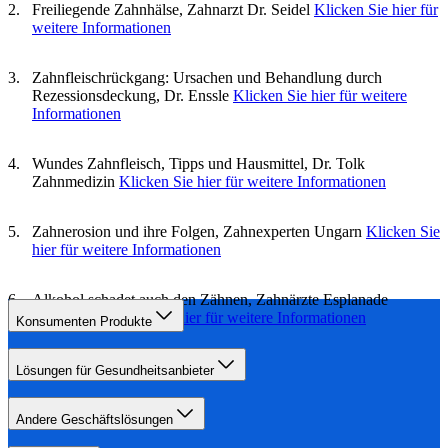
Freiliegende Zahnhälse, Zahnarzt Dr. Seidel
Klicken Sie hier für
weitere Informationen
Zahnfleischrückgang: Ursachen und Behandlung durch
Rezessionsdeckung, Dr. Enssle
Klicken Sie hier für weitere
Informationen
Wundes Zahnfleisch, Tipps und Hausmittel, Dr. Tolk
Zahnmedizin
Klicken Sie hier für weitere Informationen
Zahnerosion und ihre Folgen, Zahnexperten Ungarn
Klicken Sie
hier für weitere Informationen
Alkohol schadet auch den Zähnen, Zahnärzte Esplanade
Hannover
Klicken Sie hier für weitere Informationen
Konsumenten Produkte
Lösungen für Gesundheitsanbieter
Andere Geschäftslösungen