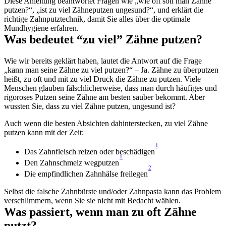
Diese Anleitung beantwortet Fragen wie „wie oft soll man Zähne 
putzen?“, „ist zu viel Zähneputzen ungesund?“, und erklärt die 
richtige Zahnputztechnik, damit Sie alles über die optimale 
Mundhygiene erfahren.
Was bedeutet “zu viel” Zähne putzen?
Wie wir bereits geklärt haben, lautet die Antwort auf die Frage 
„kann man seine Zähne zu viel putzen?“ – Ja. Zähne zu überputzen 
heißt, zu oft und mit zu viel Druck die Zähne zu putzen. Viele 
Menschen glauben fälschlicherweise, dass man durch häufiges und 
rigoroses Putzen seine Zähne am besten sauber bekommt. Aber 
wussten Sie, dass zu viel Zähne putzen, ungesund ist?
Auch wenn die besten Absichten dahinterstecken, zu viel Zähne 
putzen kann mit der Zeit:
1
Das Zahnfleisch reizen oder beschädigen
1
Den Zahnschmelz wegputzen
2
Die empfindlichen Zahnhälse freilegen
Selbst die falsche Zahnbürste und/oder Zahnpasta kann das Problem 
verschlimmern, wenn Sie sie nicht mit Bedacht wählen.
Was passiert, wenn man zu oft Zähne 
putzt?