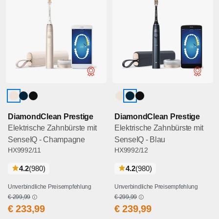
DiamondClean Prestige
DiamondClean Prestige
Elektrische Zahnbürste mit
Elektrische Zahnbürste mit
SenseIQ - Champagne
SenseIQ - Blau
HX9992/11
HX9992/12
bewertungen
bewertungen
4.2
(980
)
4.2
(980
)
Unverbindliche Preisempfehlung
Unverbindliche Preisempfehlung
€ 299,99
€ 299,99
€ 233,99
€ 239,99