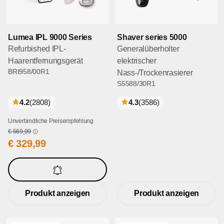
Lumea IPL 9000 Series
Shaver series 5000
Refurbished IPL-
Generalüberholter
Haarentfernungsgerät
elektrischer
BRI958/00R1
Nass-/Trockenrasierer
S5588/30R1
bewertungen
bewertungen
4.2
(2808
)
4.3
(3586
)
Unverbindliche Preisempfehlung
€ 569,99
€ 329,99
Mich informieren
Produkt anzeigen
Produkt anzeigen