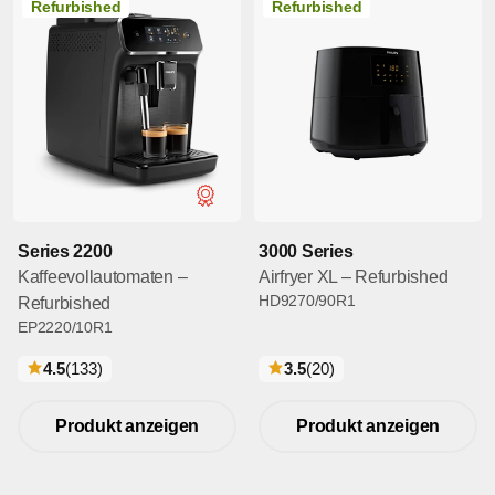
Refurbished
Refurbished
Series 2200
3000 Series
Kaffeevollautomaten –
Airfryer XL – Refurbished
HD9270/90R1
Refurbished
EP2220/10R1
bewertungen
bewertungen
4.5
(133
)
3.5
(20
)
Produkt anzeigen
Produkt anzeigen