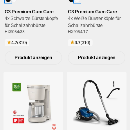
G3 Premium Gum Care
G3 Premium Gum Care
4x Schwarze Bürstenköpfe
4x Weiße Bürstenköpfe für
für Schallzahnbürste
Schallzahnbürste
HX9054/33
HX9054/17
bewertungen
bewertungen
4.7
(310
)
4.7
(310
)
Produkt anzeigen
Produkt anzeigen