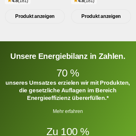
bewertungen
bewertungen
4.8
(181
)
4.8
(181
)
Produkt anzeigen
Produkt anzeigen
Unsere Energiebilanz in Zahlen.
70 %
unseres Umsatzes erzielen wir mit Produkten,
die gesetzliche Auflagen im Bereich
Energieeffizienz übererfüllen.*
Mehr erfahren
Zu 100 %