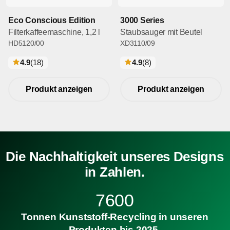
Eco Conscious Edition
3000 Series
Filterkaffeemaschine, 1,2 l
Staubsauger mit Beutel
HD5120/00
XD3110/09
bewertungen
bewertungen
4.9
(18
)
4.9
(8
)
Produkt anzeigen
Produkt anzeigen
Die Nachhaltigkeit unseres Designs
in Zahlen.
7600
Tonnen Kunststoff-Recycling in unseren
Produkten bis 2025.