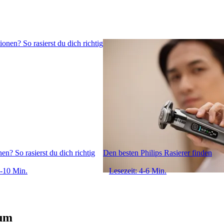
nen? So rasierst du dich richtig
Den besten Philips Rasierer finden
8-10 Min.
Lesezeit: 4-6 Min.
 um