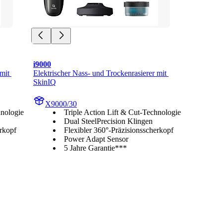
i9000
mit 
Elektrischer Nass- und Trockenrasierer mit 
SkinIQ
X9000/30
hnologie
Triple Action Lift & Cut-Technologie
Dual SteelPrecision Klingen
erkopf
Flexibler 360°-Präzisionsscherkopf
Power Adapt Sensor
5 Jahre Garantie***