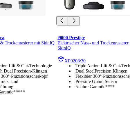
tra
i9000 Prestige
 & Trockenrasierer mit SkinIQ 
Elektrischer Nass- und Trockenrasierer 
SkinIQ
XP9208/30
ction Lift & Cut-Technologie
Triple Action Lift & Cut-Tec
 Dual Precision-Klingen
Dual SteelPrecision Klingen
r 360°-Präzisionsscherkopf
Flexibler 360°-Präzisionssch
ruck- und
Pressure Guard Sensor
ührung
5 Jahre Garantie****
Garantie*****