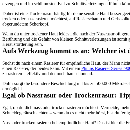
erzeugen und im schlimmsten Fall zu Schnittverletzungen führen kön
Daher ist eine Trockenrasur häufig für deine sensible Haut besser gee
trocken oder nass rasieren möchtest, auf Rasierschaum und Gels sollte
abgerundetem Scherkopf.
Wenn du unter trockener Haut leidest, die nach der Nassrasur oft gerei
Berührung und die Gefahr von kleinen Schnittverletzungen ist somit ge
Herausforderung sein.
Aufs Werkzeug kommt es an: Welcher ist d
Suchst du nach einem Rasierer für empfindliche Haut, der Mann nicht i
einen Rasierer, der beides kann. Mit einem 
Philips Rasierer Series i9
zu rasieren – effektiv und dennoch hautschonend.
Dafür sorgt die besondere Beschichtung mit bis zu 500.000 Mikrotechni
ermöglicht.
Egal ob Nassrasur oder Trockenrasur: Tip
Egal, ob du dich nass oder trocken rasieren möchtest: Vermeide, mehrf
Schneidegeräusch achten – wenn du es nicht mehr hörst, bist du fertig.
Nass oder trocken rasieren bei empfindlicher Haut? Das ist hier die F