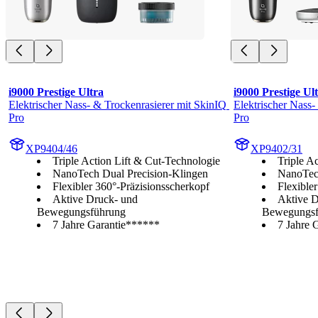
i9000 Prestige Ultra
i9000 Prestige Ul
Elektrischer Nass- & Trockenrasierer mit SkinIQ 
Elektrischer Nass-
Pro
Pro
XP9404/46
XP9402/31
Triple Action Lift & Cut-Technologie
Triple A
NanoTech Dual Precision-Klingen
NanoTech
Flexibler 360°-Präzisionsscherkopf
Flexible
Aktive Druck- und
Aktive D
Bewegungsführung
Bewegungsf
7 Jahre Garantie******
7 Jahre 