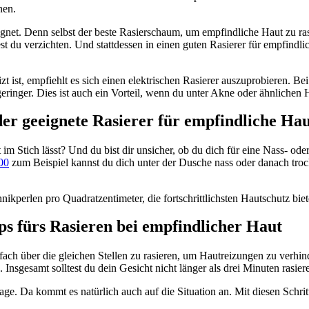
nen.
ignet. Denn selbst der beste Rasierschaum, um empfindliche Haut zu ras
st du verzichten. Und stattdessen in einen guten Rasierer für empfindli
zt ist, empfiehlt es sich einen elektrischen Rasierer auszuprobieren. Be
ringer. Dies ist auch ein Vorteil, wenn du unter Akne oder ähnlichen H
er geeignete Rasierer für empfindliche Ha
m Stich lässt? Und du bist dir unsicher, ob du dich für eine Nass- ode
000
 zum Beispiel kannst du dich unter der Dusche nass oder danach trock
kperlen pro Quadratzentimeter, die fortschrittlichsten Hautschutz biet
ps fürs Rasieren bei empfindlicher Haut
ach über die gleichen Stellen zu rasieren, um Hautreizungen zu verhinde
 Insgesamt solltest du dein Gesicht nicht länger als drei Minuten rasier
rage. Da kommt es natürlich auch auf die Situation an. Mit diesen Schri