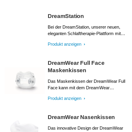
DreamStation
Bei der DreamStation, unserer neuen,
eleganten Schlaftherapie-Plattform mit
diskretem Design steht die
Produkt anzeigen
Benutzerfreundlichkeit im Fokus.
Innovative Funktionen erleichtern dem
Patienten den Einstieg in die Therapie und
DreamWear Full Face
ermöglichen ihm eine hohe Therapietreue.
Maskenkissen
Insbesondere das medizinische
Fachpersonal profitiert von der intuitiven
Das Maskenkissen der DreamWear Full
Menüführung und der einfachen und
Face kann mit dem DreamWear
effizienten Handhabung.
Maskenrahmen genutzt werden und bietet
Produkt anzeigen
eine effektive und komfortable Abdichtung
mit minimaler Kontaktfläche. Dadurch
werden Druckstellen besonders auf dem
DreamWear Nasenkissen
Nasenrücken vermieden.1
Das innovative Design der DreamWear