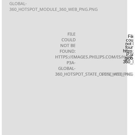
GLOBAL-
360_HOTSPOT_MODULE_360_WEB_PNG.PNG
FILE
FILE
File
COULD
COULD
coul
not 
NOT BE
NOT BE
foun
FOUND:
FOUND:
https
P3A
HTTPS://IMAGES.PHILIPS.COM/IS/HCN
HTTPS://IMAGES.PHILIPS.COM/IS/HCN
globa
360_h
P3A-
P3A-
GLOBAL-
GLOBAL-
360_HOTSPOT_STATE_CLOSE_WEB_PNG
360_HOTSPOT_STATE_OPEN_WEB_PNG.