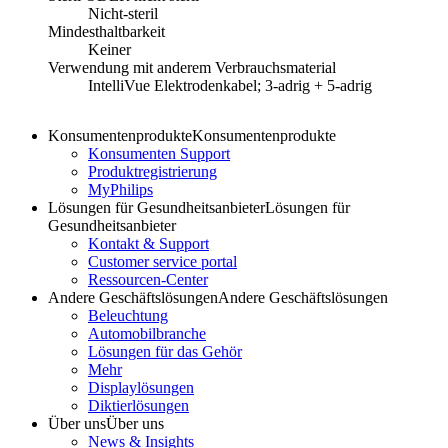
Nicht-steril
Mindesthaltbarkeit
Keiner
Verwendung mit anderem Verbrauchsmaterial
IntelliVue Elektrodenkabel; 3-adrig + 5-adrig
Konsumentenprodukte
Konsumentenprodukte
Konsumenten Support
Produktregistrierung
MyPhilips
Lösungen für Gesundheitsanbieter
Lösungen für
Gesundheitsanbieter
Kontakt & Support
Customer service portal
Ressourcen-Center
Andere Geschäftslösungen
Andere Geschäftslösungen
Beleuchtung
Automobilbranche
Lösungen für das Gehör
Mehr
Displaylösungen
Diktierlösungen
Über uns
Über uns
News & Insights