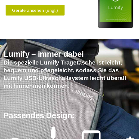
Geräte ansehen (engl.)
Lumify – immer dabei
Die spezielle Lumify Tragetasche ist leicht,
bequem und pflegeleicht, sodass Sie das
Lumify USB-Ultraschallsystem leicht überall
mit hinnehmen können.
Passendes Design: