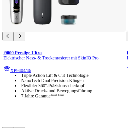
i9000 Prestige Ultra
Elektrischer Nass- & Trockenrasierer mit SkinIQ Pro
XP9404/46
Triple Action Lift & Cut-Technologie
NanoTech Dual Precision-Klingen
Flexibler 360°-Präzisionsscherkopf
Aktive Druck- und Bewegungsführung
7 Jahre Garantie******