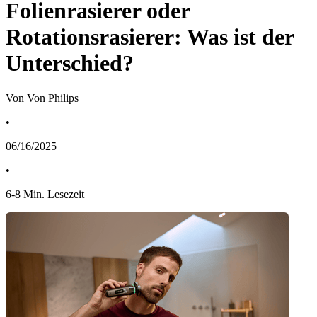
Folienrasierer oder
Rotationsrasierer: Was ist der
Unterschied?
Von Von Philips
•
06/16/2025
•
6
-
8
Min. Lesezeit