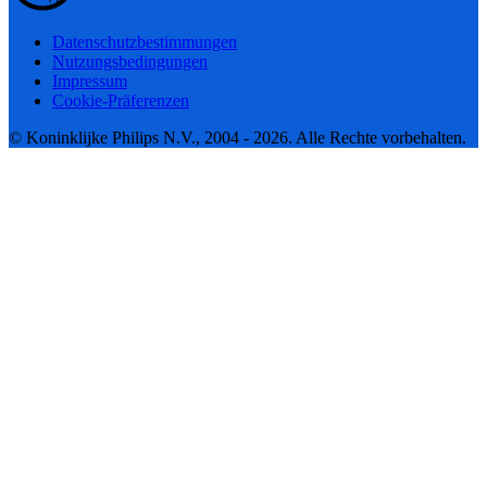
Datenschutzbestimmungen
Nutzungsbedingungen
Impressum
Cookie-Präferenzen
© Koninklijke Philips N.V., 2004 - 2026. Alle Rechte vorbehalten.