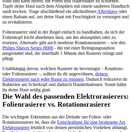
Haut und kann helfen, die Poren und Haarfollikel zu schließen. 
Tupfe deine Haut nach dem Abspülen mit einem sauberen Handtuch 
sanft trocken. Trage abschließend ein alkoholfreies 
Aftershave
 oder 
einen Balsam auf, um deine Haut mit Feuchtigkeit zu versorgen und 
zu revitalisieren.
Folienrasierer sind in der Regel einfach zu handhaben, da sich der 
Folienkopf leicht abnehmen lässt, um ihn abzuspülen oder zu 
ersetzen. Alternativ gibt auch moderne Rotationsrasierer – wie den 
Philips Shaver Series i9000
 - die mit einer Reinigungsstation 
ausgestattet sind, die innerhalb 1 Minute den Rasierer reinigt und 
pflegt.
Unabhängig davon, welchen Rasierer du bevorzugst – Rotations- 
oder Folienrasierer –, solltest du dir angewöhnen, 
deinen 
Elektrorasierer nach jeder Rasur zu reinigen
. Dadurch reduzierst du 
Bakterien am Scherkopf und dadurch Hautirritationen. Somit hältst 
du deine Haut seidig glatt.
Die Wahl des passenden Elektrorasierers: 
Folienrasierer vs. Rotationsrasierer
Die wichtigste Erkenntnis aus der Debatte um Folien- oder 
Rotationsrasierer ist, dass die 
Entscheidung für eine bestimmte Art 
Elektrorasierer
 letztlich von deinen persönlichen Vorlieben abhängt. 