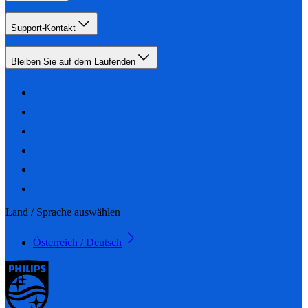
Support-Kontakt
Bleiben Sie auf dem Laufenden
Land / Sprache auswählen
Österreich / Deutsch