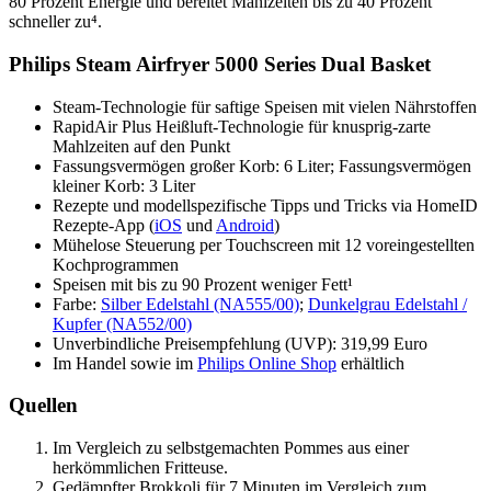
80 Prozent Energie und bereitet Mahlzeiten bis zu 40 Prozent
schneller zu⁴.
Philips Steam Airfryer 5000 Series Dual Basket
Steam-Technologie für saftige Speisen mit vielen Nährstoffen
RapidAir Plus Heißluft-Technologie für knusprig-zarte
Mahlzeiten auf den Punkt
Fassungsvermögen großer Korb: 6 Liter; Fassungsvermögen
kleiner Korb: 3 Liter
Rezepte und modellspezifische Tipps und Tricks via HomeID
Rezepte-App (
iOS
und
Android
)
Mühelose Steuerung per Touchscreen mit 12 voreingestellten
Kochprogrammen
Speisen mit bis zu 90 Prozent weniger Fett¹
Farbe:
Silber Edelstahl (NA555/00)
;
Dunkelgrau Edelstahl /
Kupfer (NA552/00)
Unverbindliche Preisempfehlung (UVP): 319,99 Euro
Im Handel sowie im
Philips Online Shop
erhältlich
Quellen
Im Vergleich zu selbstgemachten Pommes aus einer
herkömmlichen Fritteuse.
Gedämpfter Brokkoli für 7 Minuten im Vergleich zum