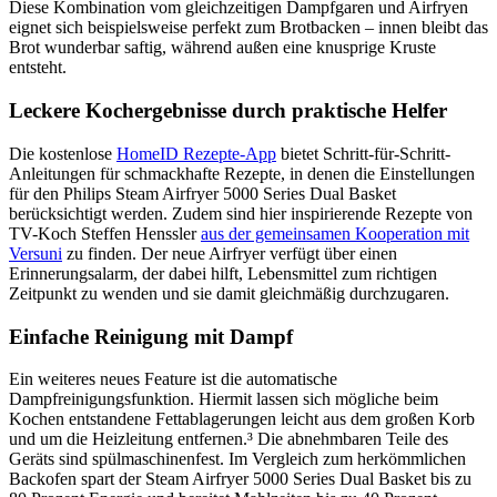
Diese Kombination vom gleichzeitigen Dampfgaren und Airfryen
eignet sich beispielsweise perfekt zum Brotbacken – innen bleibt das
Brot wunderbar saftig, während außen eine knusprige Kruste
entsteht.
Leckere Kochergebnisse durch praktische Helfer
Die kostenlose
HomeID Rezepte-App
bietet Schritt-für-Schritt-
Anleitungen für schmackhafte Rezepte, in denen die Einstellungen
für den Philips Steam Airfryer 5000 Series Dual Basket
berücksichtigt werden. Zudem sind hier inspirierende Rezepte von
TV-Koch Steffen Henssler
aus der gemeinsamen Kooperation mit
Versuni
zu finden. Der neue Airfryer verfügt über einen
Erinnerungsalarm, der dabei hilft, Lebensmittel zum richtigen
Zeitpunkt zu wenden und sie damit gleichmäßig durchzugaren.
Einfache Reinigung mit Dampf
Ein weiteres neues Feature ist die automatische
Dampfreinigungsfunktion. Hiermit lassen sich mögliche beim
Kochen entstandene Fettablagerungen leicht aus dem großen Korb
und um die Heizleitung entfernen.³ Die abnehmbaren Teile des
Geräts sind spülmaschinenfest. Im Vergleich zum herkömmlichen
Backofen spart der Steam Airfryer 5000 Series Dual Basket bis zu