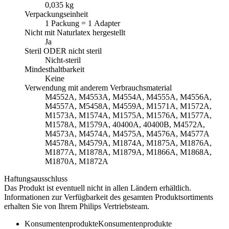
0,035 kg
Verpackungseinheit
1 Packung = 1 Adapter
Nicht mit Naturlatex hergestellt
Ja
Steril ODER nicht steril
Nicht-steril
Mindesthaltbarkeit
Keine
Verwendung mit anderem Verbrauchsmaterial
M4552A, M4553A, M4554A, M4555A, M4556A,
M4557A, M5458A, M4559A, M1571A, M1572A,
M1573A, M1574A, M1575A, M1576A, M1577A,
M1578A, M1579A, 40400A, 40400B, M4572A,
M4573A, M4574A, M4575A, M4576A, M4577A
M4578A, M4579A, M1874A, M1875A, M1876A,
M1877A, M1878A, M1879A, M1866A, M1868A,
M1870A, M1872A
Haftungsausschluss
Das Produkt ist eventuell nicht in allen Ländern erhältlich.
Informationen zur Verfügbarkeit des gesamten Produktsortiments
erhalten Sie von Ihrem Philips Vertriebsteam.
Konsumentenprodukte
Konsumentenprodukte