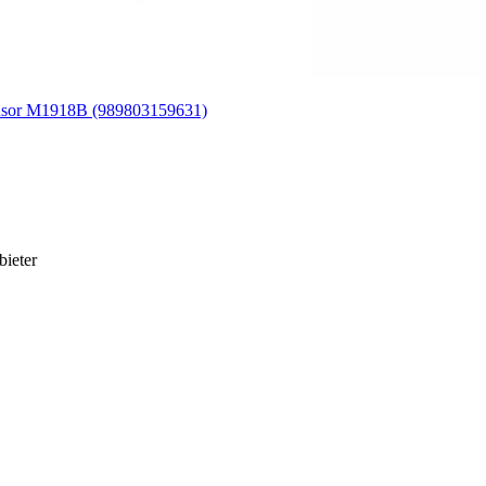
 Sensor M1918B (989803159631)
bieter