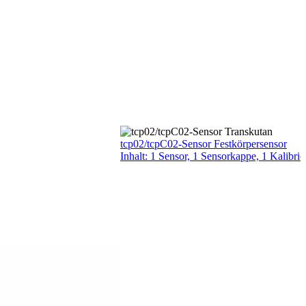
tcp02/tcpC02-Sensor Festkörpersensor
Inhalt: 1 Sensor, 1 Sensorkappe, 1 Kalibrie