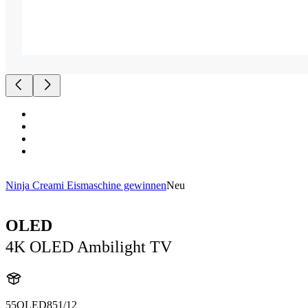
Ninja Creami Eismaschine gewinnen
Neu
OLED
4K OLED Ambilight TV
55OLED851/12