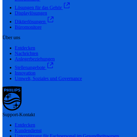
Lösungen für das Gehör
Displaylösungen
Diktierlösungen
Büromonitore
Über uns
Entdecken
Nachrichten
Anlegerbeziehungen
Stellenangebote
Innovation
Umwelt, Soziales und Governance
Support-Kontakt
Entdecken
Kundendienst
Unterstützung für Fachpersonal im Gesundheitswesen