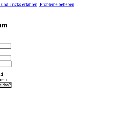
s und Tricks erfahren; Probleme beheben
 um
nd
onen
t das?