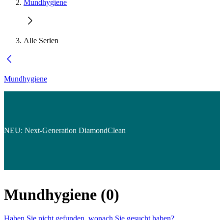
Mundhygiene
Alle Serien
Mundhygiene
NEU: Next-Generation DiamondClean
Mundhygiene
(
0
)
Haben Sie nicht gefunden, wonach Sie gesucht haben?