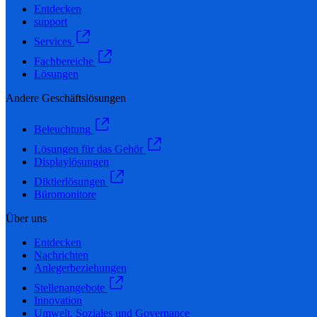
Entdecken
support
Services
Fachbereiche
Lösungen
Andere Geschäftslösungen
Beleuchtung
Lösungen für das Gehör
Displaylösungen
Diktierlösungen
Büromonitore
Über uns
Entdecken
Nachrichten
Anlegerbeziehungen
Stellenangebote
Innovation
Umwelt, Soziales und Governance