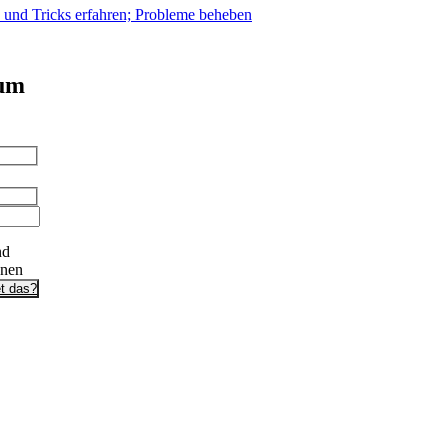
s und Tricks erfahren; Probleme beheben
 um
nd
onen
t das?