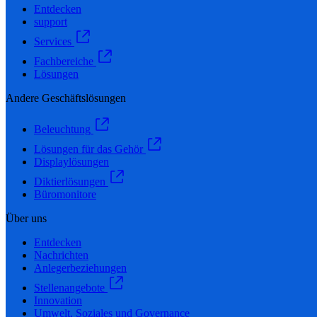
Entdecken
support
Services
Fachbereiche
Lösungen
Andere Geschäftslösungen
Beleuchtung
Lösungen für das Gehör
Displaylösungen
Diktierlösungen
Büromonitore
Über uns
Entdecken
Nachrichten
Anlegerbeziehungen
Stellenangebote
Innovation
Umwelt, Soziales und Governance