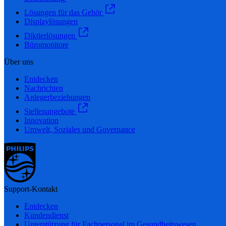
Lösungen für das Gehör
Displaylösungen
Diktierlösungen
Büromonitore
Über uns
Entdecken
Nachrichten
Anlegerbeziehungen
Stellenangebote
Innovation
Umwelt, Soziales und Governance
Support-Kontakt
Entdecken
Kundendienst
Unterstützung für Fachpersonal im Gesundheitswesen