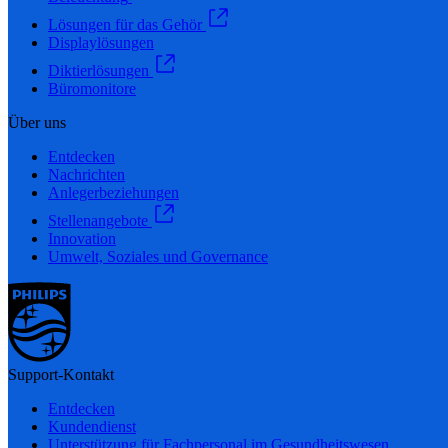
Lösungen für das Gehör
Displaylösungen
Diktierlösungen
Büromonitore
Über uns
Entdecken
Nachrichten
Anlegerbeziehungen
Stellenangebote
Innovation
Umwelt, Soziales und Governance
Support-Kontakt
Entdecken
Kundendienst
Unterstützung für Fachpersonal im Gesundheitswesen