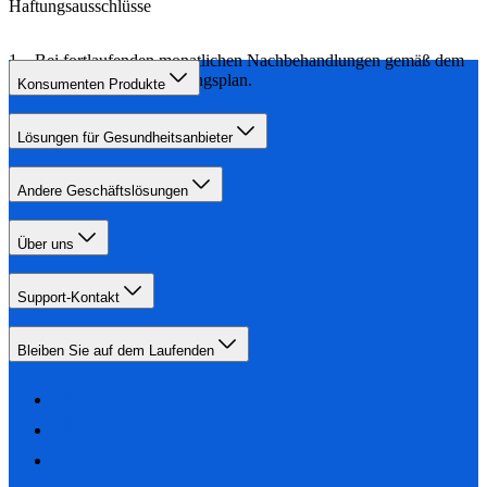
Haftungsausschlüsse
Bei fortlaufenden monatlichen Nachbehandlungen gemäß dem
empfohlenen Behandlungsplan.
Konsumenten Produkte
Lösungen für Gesundheitsanbieter
Andere Geschäftslösungen
Über uns
Support-Kontakt
Bleiben Sie auf dem Laufenden