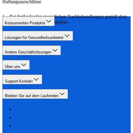
Haftungsausschlüsse
Bei fortlaufenden monatlichen Nachbehandlungen gemäß dem
empfohlenen Behandlungsplan.
Konsumenten Produkte
Lösungen für Gesundheitsanbieter
Andere Geschäftslösungen
Über uns
Support-Kontakt
Bleiben Sie auf dem Laufenden