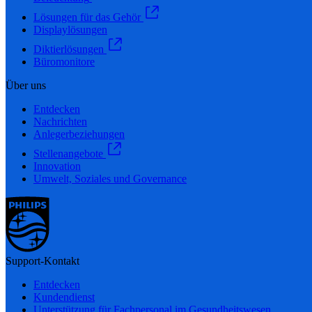
Lösungen für das Gehör
Displaylösungen
Diktierlösungen
Büromonitore
Über uns
Entdecken
Nachrichten
Anlegerbeziehungen
Stellenangebote
Innovation
Umwelt, Soziales und Governance
Support-Kontakt
Entdecken
Kundendienst
Unterstützung für Fachpersonal im Gesundheitswesen