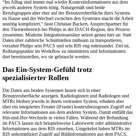
“Im Alltag sind immer mal wieder Kontextinformationen aus dem
jeweils anderen System nötig. Naturgemäß sind beide
Berufsgruppen aber eher auf der Benutzeroberfläche ihres Systems
zu Hause und der Wechsel zwischen den Systemen macht die Arbeit
unnötig kompliziert,” fasst Christian Backert, Ansprechpartner für
den Themenbereich bei Philips in der DACH-Region, den Prozess
zusammen. Moderne Integrationsansätze setzen genau hier an: Statt
Daten über zahlreiche Schnittstellen mühsam zu transportieren,
verzahnt Philips sein PACS und sein RIS eng miteinander. Ziel ist,
Reibungspunkte im Workflow zu minimieren und Informationen
dort bereitzustellen, wo sie gebraucht werden.
Das Ein-System-Gefühl trotz
spezialisierter Rollen
Die Daten aus beiden Systemen lassen sich in einer
Benutzeroberfläche anzeigen. Radiologinnen und Radiologen und
MTRs bleiben jeweils in ihrem vertrauten System, erhalten aber
über ein integriertes Fenster (iFrame) kontextbezogenen Zugriff auf
relevante Informationen aus dem anderen System. Damit entfällt das
Hin-und-Her-Wechseln in vielen Fällen. Während der Befundung
im PACS lassen sich beispielsweise Laborwerte oder administrative
Informationen aus dem RIS einsehen. Umgekehrt haben MTRs im
RIS unkompliziert Zugriff auf Bildinformationen aus dem PACS,